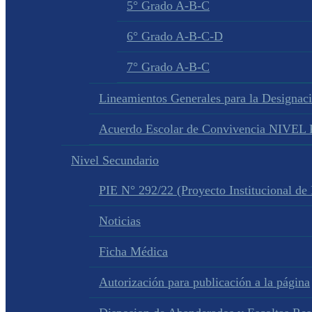
5° Grado A-B-C
6° Grado A-B-C-D
7° Grado A-B-C
Lineamientos Generales para la Designac
Acuerdo Escolar de Convivencia NIVE
Nivel Secundario
PIE N° 292/22 (Proyecto Institucional de
Noticias
Ficha Médica
Autorización para publicación a la página