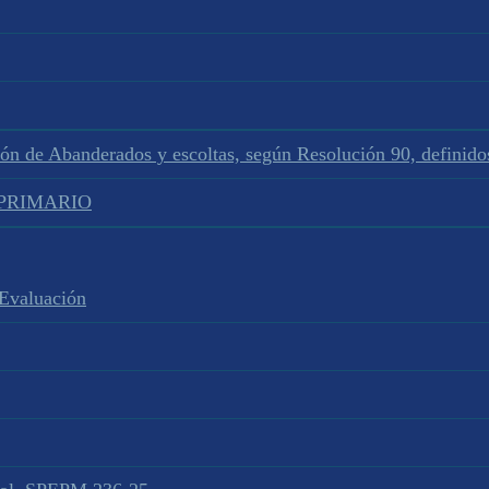
ión de Abanderados y escoltas, según Resolución 90, defini
L PRIMARIO
 Evaluación