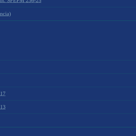
sol. SPEPM 236-25
ncia)
017
013