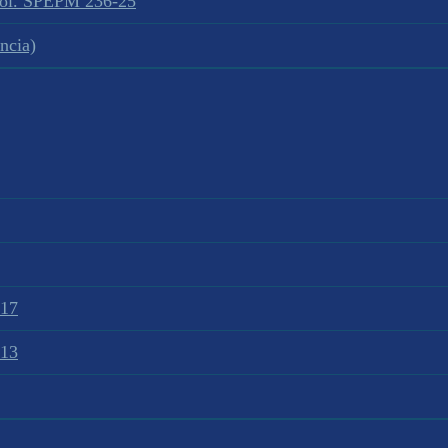
sol. SPEPM 236-25
ncia)
017
013