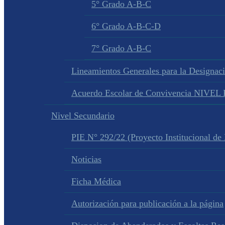
5° Grado A-B-C
6° Grado A-B-C-D
7° Grado A-B-C
Lineamientos Generales para la Designac
Acuerdo Escolar de Convivencia NIVE
Nivel Secundario
PIE N° 292/22 (Proyecto Institucional de
Noticias
Ficha Médica
Autorización para publicación a la página