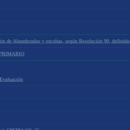
ión de Abanderados y escoltas, según Resolución 90, defini
L PRIMARIO
 Evaluación