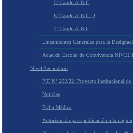
5° Grado A-B-C
6° Grado A-B-C-D
7° Grado A-B-C
Lineamientos Generales para la Designac
Acuerdo Escolar de Convivencia NIVE
Nivel Secundario
PIE N° 292/22 (Proyecto Institucional de
Noticias
Ficha Médica
Autorización para publicación a la página