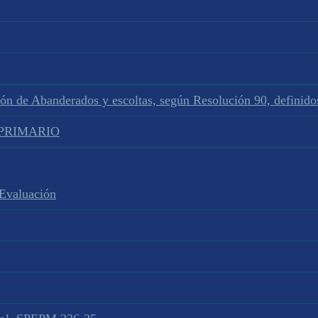
ión de Abanderados y escoltas, según Resolución 90, defini
L PRIMARIO
 Evaluación