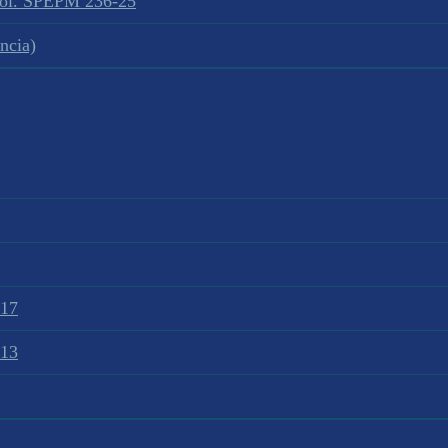
sol. SPEPM 236-25
ncia)
017
013