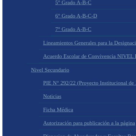
5° Grado A-B-C
6° Grado A-B-C-D
7° Grado A-B-C
Lineamientos Generales para la Designac
Acuerdo Escolar de Convivencia NIVE
Nivel Secundario
PIE N° 292/22 (Proyecto Institucional de
Noticias
Ficha Médica
Autorización para publicación a la página