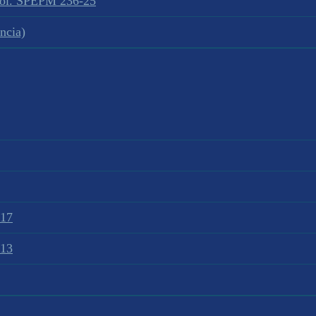
sol. SPEPM 236-25
ncia)
017
013