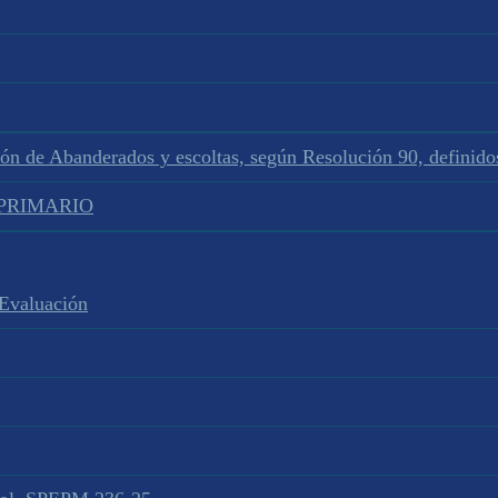
ión de Abanderados y escoltas, según Resolución 90, defini
L PRIMARIO
 Evaluación