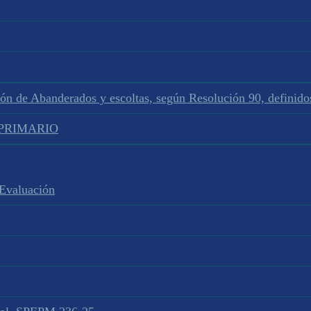
ión de Abanderados y escoltas, según Resolución 90, defini
L PRIMARIO
 Evaluación