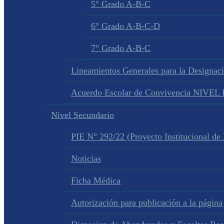
5° Grado A-B-C
6° Grado A-B-C-D
7° Grado A-B-C
Lineamientos Generales para la Designac
Acuerdo Escolar de Convivencia NIVE
Nivel Secundario
PIE N° 292/22 (Proyecto Institucional de
Noticias
Ficha Médica
Autorización para publicación a la página