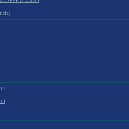
sol. SPEPM 236-25
ncia)
017
013