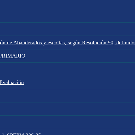
ión de Abanderados y escoltas, según Resolución 90, defini
L PRIMARIO
 Evaluación