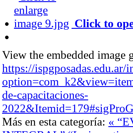
Click to op
View the embedded image ga
https://ispgposadas.edu.ar/
option=com_k2&view=item&
de-capacitaciones-
2022&Itemid=179#sigProG
Más en esta categoría:
« “