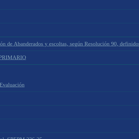
ión de Abanderados y escoltas, según Resolución 90, defini
L PRIMARIO
 Evaluación