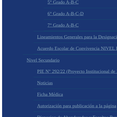
5° Grado A-B-C
6° Grado A-B-C-D
7° Grado A-B-C
Lineamientos Generales para la Designac
Acuerdo Escolar de Convivencia NIVE
Nivel Secundario
PIE N° 292/22 (Proyecto Institucional de
Noticias
Ficha Médica
Autorización para publicación a la página