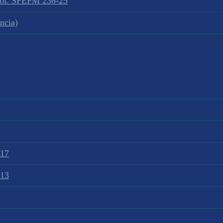
sol. SPEPM 236-25
ncia)
017
013