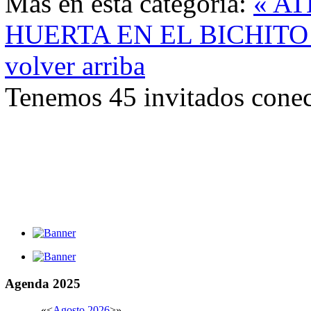
Más en esta categoría:
« A
HUERTA EN EL BICHITO
volver arriba
Tenemos 45 invitados conec
Agenda
2025
«
<
Agosto
2026
>
»